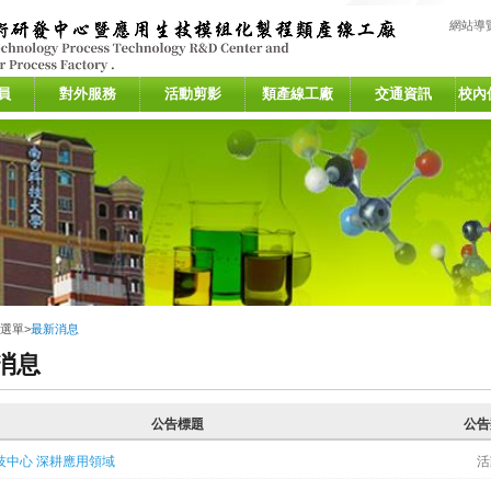
:::
網站導
員
對外服務
活動剪影
類產線工廠
交通資訊
校內
選單
>
最新消息
消息
公告標題
公告
技中心 深耕應用領域
活