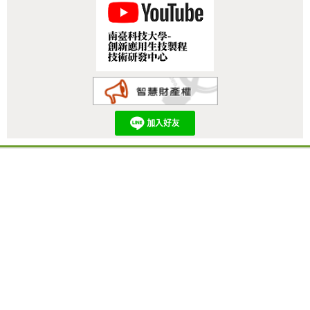
:::
南臺科技
大學
創新應用生技製程技術研發中心暨應
用生技模組化製程類產線工廠
Innovative Application of Biotechnology Process Technology R&D Center
and
Applied Biotechnology Modular Process Factory .
TEL：+886-6-253-3131 轉 3910、3911
地址：71005 台南市永康區南台街一號，本中心位於F棟104室 (開車訪客請由中正
南路→正南一街，姑婆廟對面→進入南臺科技大學) GPS(經度：120.225435 緯
度：23.023535)
網站更新建議：