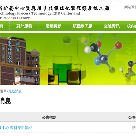
:::
網站導
員
對外服務
活動剪影
類產線工廠
交通資訊
校內
選單
>
最新消息
消息
公告標題
公告
技中心 深耕應用領域
活