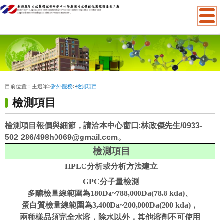
:::
目前位置：
主選單
>
對外服務
>
檢測項目
檢測項目
檢測項目報價與細節，請洽本中心窗口:林政傑先生/0933-
502-286/498h0069@gmail.com。
檢測項目
HPLC分析或分析方法建立
GPC分子量檢測
多醣檢量線範圍為180Da~788,000Da(78.8 kda)、
蛋白質檢量線範圍為3,400Da~200,000Da(200 kda)
，
兩種樣品須完全水溶，除水以外，其他溶劑不可使用